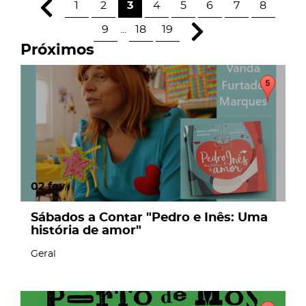
1
2
3
4
5
6
7
8
9
...
18
19
Próximos
02
fev
Sábados a Contar "Pedro e Inês: Uma
história de amor"
Geral
page