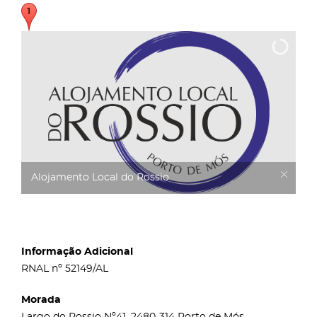
Alojamento Local do Rossio
Informação Adicional
RNAL nº 52149/AL
Morada
Largo do Rossio Nº41, 2480-314 Porto de Mós