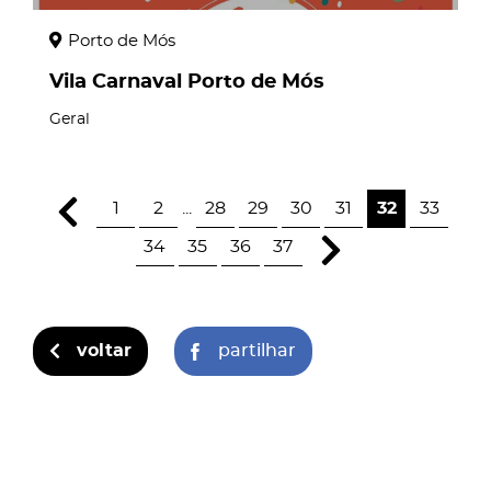
Porto de Mós
Vila Carnaval Porto de Mós
Geral
1
2
...
28
29
30
31
32
33
34
35
36
37
voltar
partilhar