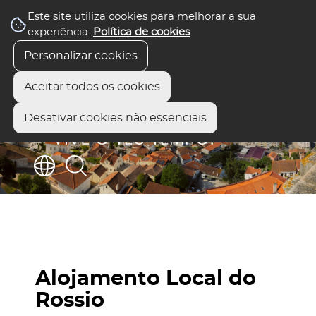
Este site utiliza cookies para melhorar a sua
experiência.
Política de cookies
.
Personalizar cookies
Aceitar todos os cookies
Desativar cookies não essenciais
Alojamento Local do
Rossio