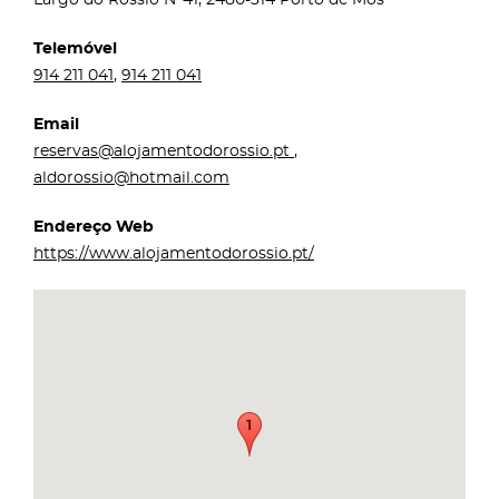
Telemóvel
914 211 041
,
914 211 041
Email
reservas@alojamentodorossio.pt
,
aldorossio@hotmail.com
Endereço Web
https://www.alojamentodorossio.pt/