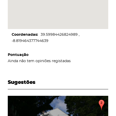
Coordenadas
39.59984426824989
-8.819464377744639
Pontuação
Ainda não tem opiniões registadas
Sugestões
page