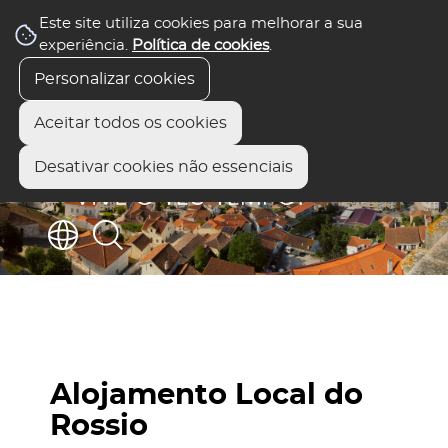
Este site utiliza cookies para melhorar a sua
experiência.
Política de cookies
.
Personalizar cookies
Aceitar todos os cookies
Desativar cookies não essenciais
Alojamento Local do
Rossio