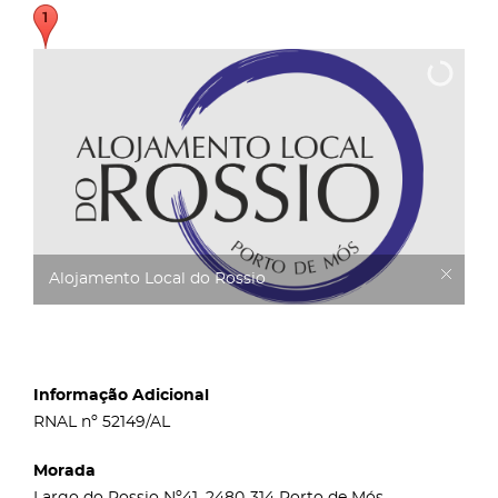
Alojamento Local do Rossio
Informação Adicional
RNAL nº 52149/AL
Morada
Largo do Rossio Nº41, 2480-314 Porto de Mós