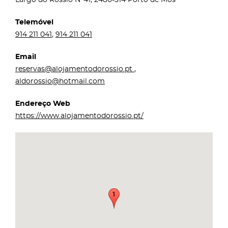
Telemóvel
914 211 041
,
914 211 041
Email
reservas@alojamentodorossio.pt
,
aldorossio@hotmail.com
Endereço Web
https://www.alojamentodorossio.pt/