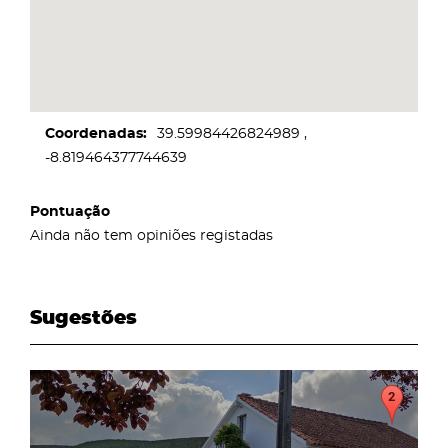
Coordenadas
39.59984426824989
-8.819464377744639
Pontuação
Ainda não tem opiniões registadas
Sugestões
page