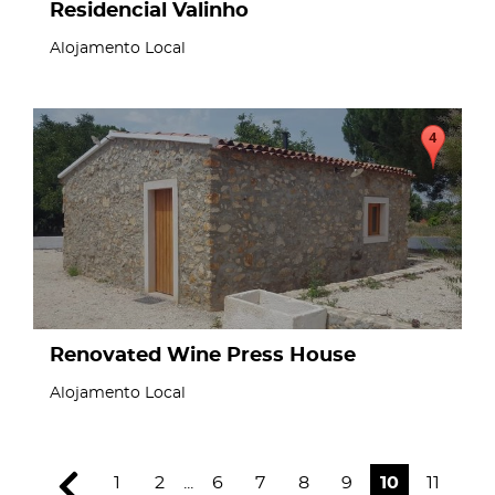
Residencial Valinho
Alojamento Local
page
Renovated Wine Press House
Alojamento Local
1
2
...
6
7
8
9
10
11