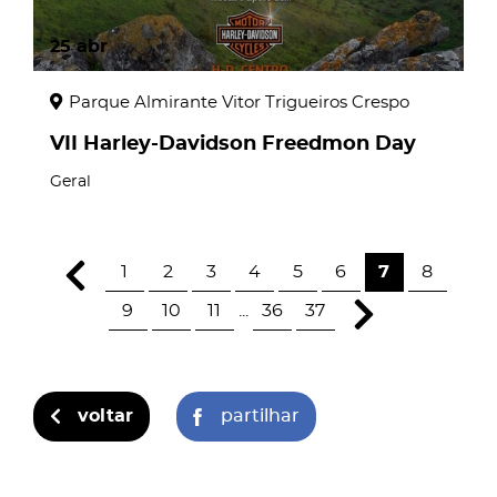
25
abr
Parque Almirante Vitor Trigueiros Crespo
VII Harley-Davidson Freedmon Day
Geral
1
2
3
4
5
6
7
8
9
10
11
...
36
37
voltar
partilhar