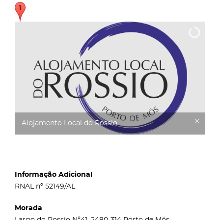
Alojamento Local do Rossio
Informação Adicional
RNAL nº 52149/AL
Morada
Largo do Rossio Nº41, 2480-314 Porto de Mós