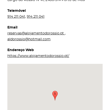
Telemóvel
914 211 041
,
914 211 041
Email
reservas@alojamentodorossio.pt
,
aldorossio@hotmail.com
Endereço Web
https://www.alojamentodorossio.pt/