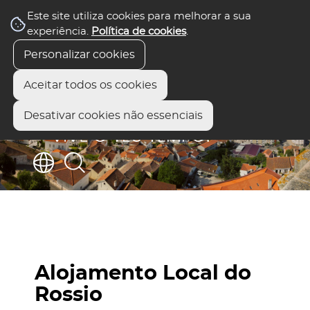
Este site utiliza cookies para melhorar a sua
experiência.
Política de cookies
.
Personalizar cookies
Aceitar todos os cookies
Desativar cookies não essenciais
Alojamento Local do
Rossio