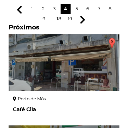
1
2
3
4
5
6
7
8
9
...
18
19
Próximos
page
Porto de Mós
Café Cila