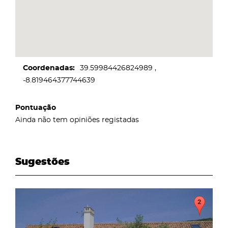
Coordenadas
39.59984426824989
-8.819464377744639
Pontuação
Ainda não tem opiniões registadas
Sugestões
page