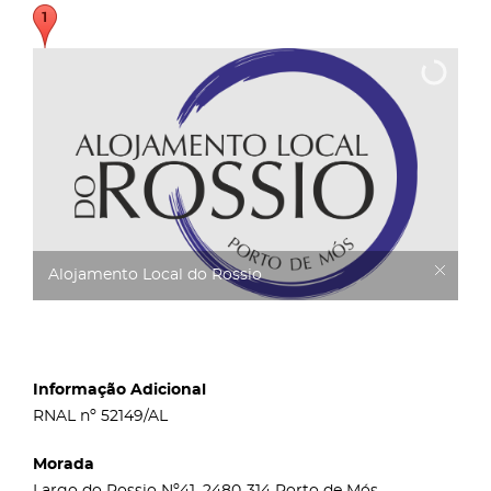
Alojamento Local do Rossio
Informação Adicional
RNAL nº 52149/AL
Morada
Largo do Rossio Nº41, 2480-314 Porto de Mós