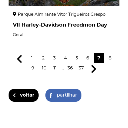
Parque Almirante Vitor Trigueiros Crespo
VII Harley-Davidson Freedmon Day
Geral
1
2
3
4
5
6
7
8
9
10
11
...
36
37
voltar
partilhar