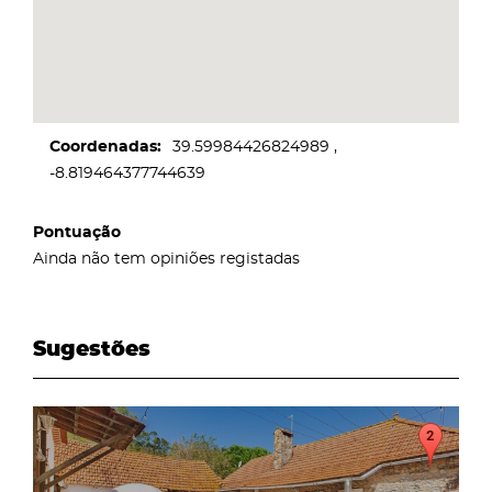
Coordenadas
39.59984426824989
-8.819464377744639
Pontuação
Ainda não tem opiniões registadas
Sugestões
page