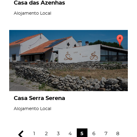
Casa das Azenhas
Alojamento Local
page
Casa Serra Serena
Alojamento Local
1
2
3
4
5
6
7
8