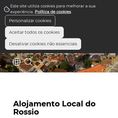
Este site utiliza cookies para melhorar a sua
experiência.
Política de cookies
.
Personalizar cookies
Aceitar todos os cookies
Desativar cookies não essenciais
Alojamento Local do
Rossio