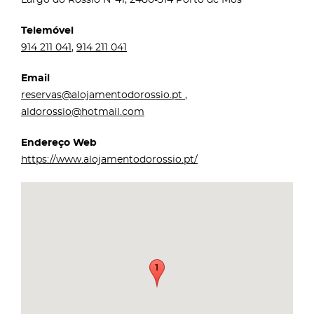
Telemóvel
914 211 041
,
914 211 041
Email
reservas@alojamentodorossio.pt
,
aldorossio@hotmail.com
Endereço Web
https://www.alojamentodorossio.pt/