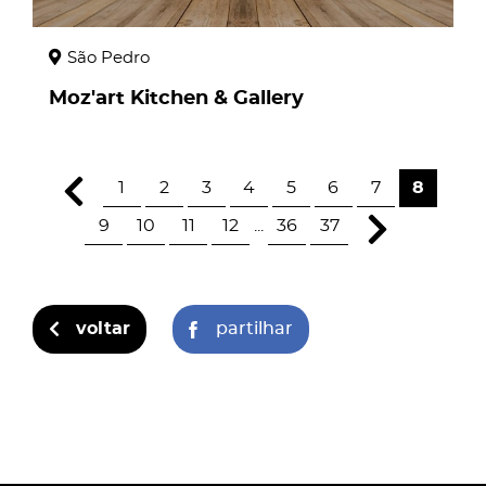
São Pedro
Moz'art Kitchen & Gallery
1
2
3
4
5
6
7
8
9
10
11
12
...
36
37
voltar
partilhar