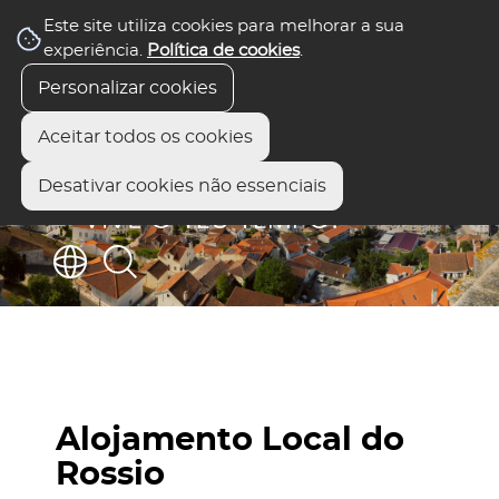
Este site utiliza cookies para melhorar a sua
experiência.
Política de cookies
.
Personalizar cookies
Aceitar todos os cookies
Desativar cookies não essenciais
Alojamento Local do
Rossio