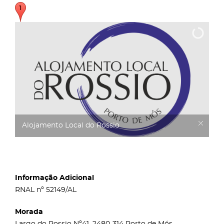
Alojamento Local do Rossio
Informação Adicional
RNAL nº 52149/AL
Morada
Largo do Rossio Nº41, 2480-314 Porto de Mós