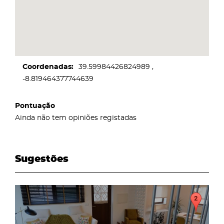
Coordenadas
39.59984426824989
-8.819464377744639
Pontuação
Ainda não tem opiniões registadas
Sugestões
page