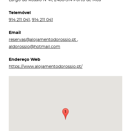
Telemóvel
914 211 041
,
914 211 041
Email
reservas@alojamentodorossio.pt
,
aldorossio@hotmail.com
Endereço Web
https://www.alojamentodorossio.pt/