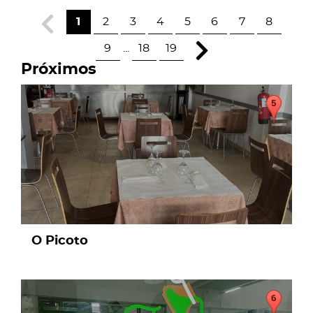
1
2
3
4
5
6
7
8
9
...
18
19
Próximos
page
O Picoto
page