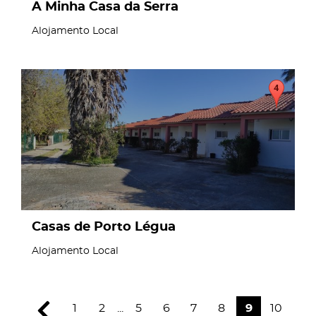
A Minha Casa da Serra
Alojamento Local
page
Casas de Porto Légua
Alojamento Local
1
2
...
5
6
7
8
9
10