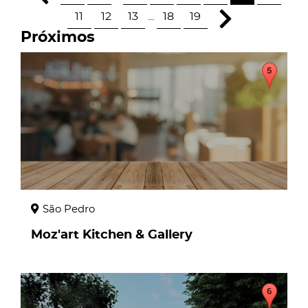
11
12
13
...
18
19
Próximos
page
São Pedro
Moz'art Kitchen & Gallery
page