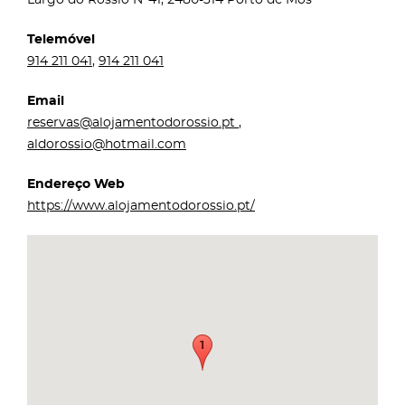
Telemóvel
914 211 041
,
914 211 041
Email
reservas@alojamentodorossio.pt
,
aldorossio@hotmail.com
Endereço Web
https://www.alojamentodorossio.pt/