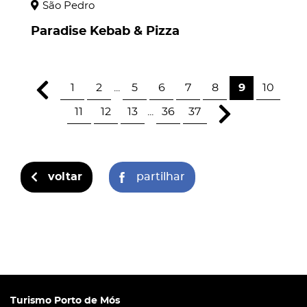
São Pedro
Paradise Kebab & Pizza
1
2
...
5
6
7
8
9
10
11
12
13
...
36
37
voltar
partilhar
Turismo Porto de Mós