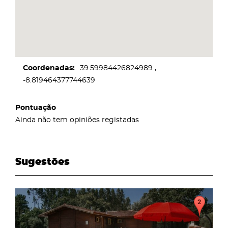
Coordenadas
39.59984426824989
-8.819464377744639
Pontuação
Ainda não tem opiniões registadas
Sugestões
page