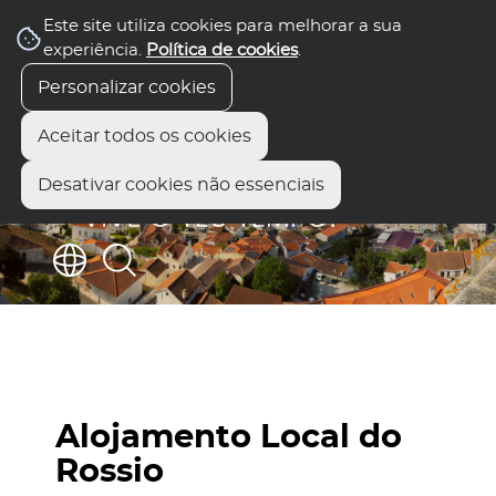
Este site utiliza cookies para melhorar a sua
experiência.
Política de cookies
.
Personalizar cookies
Aceitar todos os cookies
Desativar cookies não essenciais
Alojamento Local do
Rossio