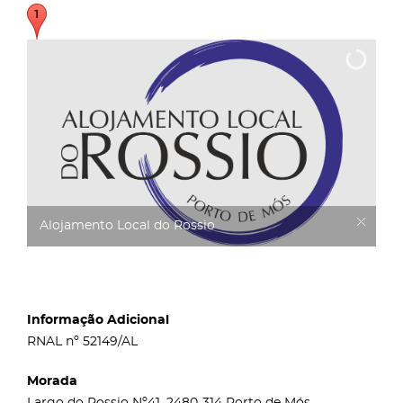
Alojamento Local do Rossio
Informação Adicional
RNAL nº 52149/AL
Morada
Largo do Rossio Nº41, 2480-314 Porto de Mós