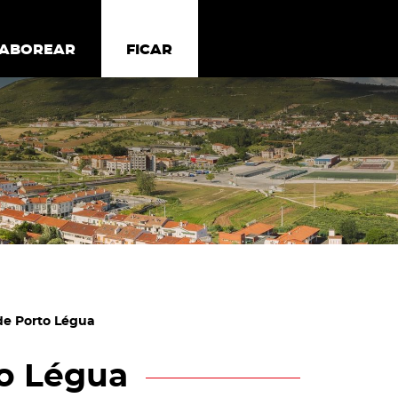
todos os cookies
Desativar cookies não essenciais
ER
SABOREAR
SABOREAR
FICAR
FICAR
de Porto Légua
to Légua