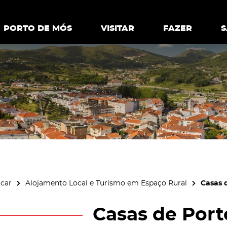
ia.
Política de
Personalizar cookies
Aceitar 
PORTO DE MÓS
PORTO DE MÓS
VISITAR
VISITAR
FAZER
FAZ
icar
Alojamento Local e Turismo em Espaço Rural
Casas 
Casas de Por