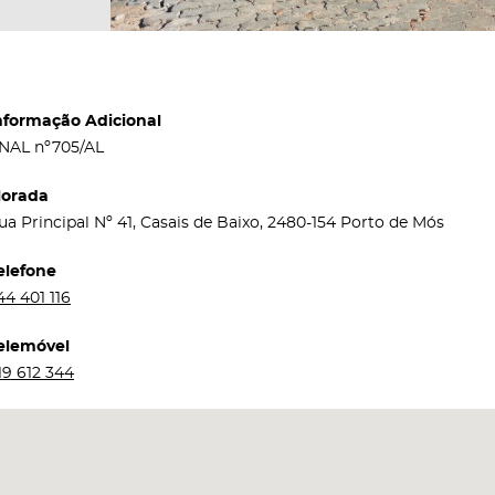
nformação Adicional
NAL nº705/AL
orada
ua Principal Nº 41, Casais de Baixo, 2480-154 Porto de Mós
elefone
44 401 116
elemóvel
19 612 344