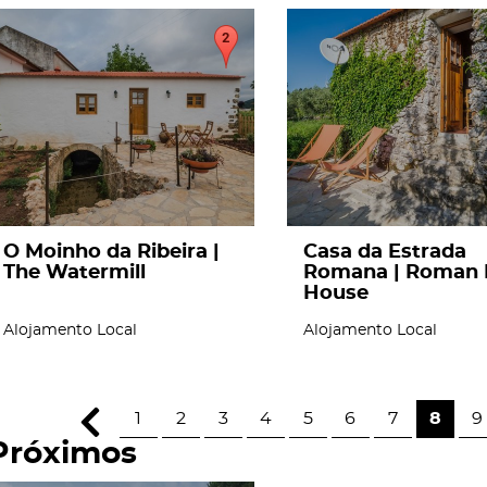
page
page
O Moinho da Ribeira |
Casa da Estrada
The Watermill
Romana | Roman 
House
Alojamento Local
Alojamento Local
1
2
3
4
5
6
7
8
9
Próximos