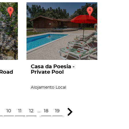
page
Casa da Poesia -
Road
Private Pool
Alojamento Local
10
11
12
...
18
19