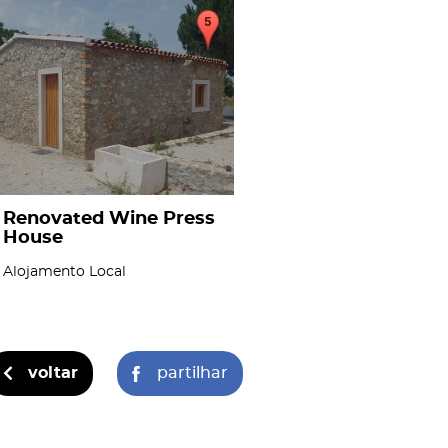
page
Renovated Wine Press
House
Alojamento Local
voltar
partilhar