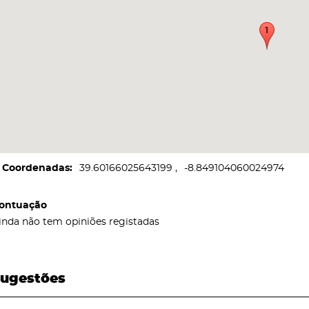
Coordenadas
39.60166025643199
-8.849104060024974
ontuação
inda não tem opiniões registadas
ugestões