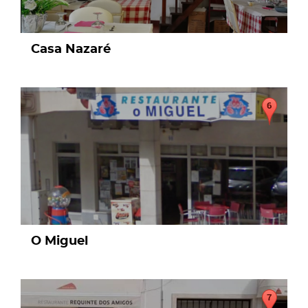
Casa Nazaré
page
O Miguel
page