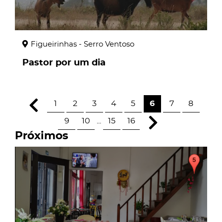
Figueirinhas - Serro Ventoso
Pastor por um dia
1
2
3
4
5
6
7
8
9
10
...
15
16
Próximos
page