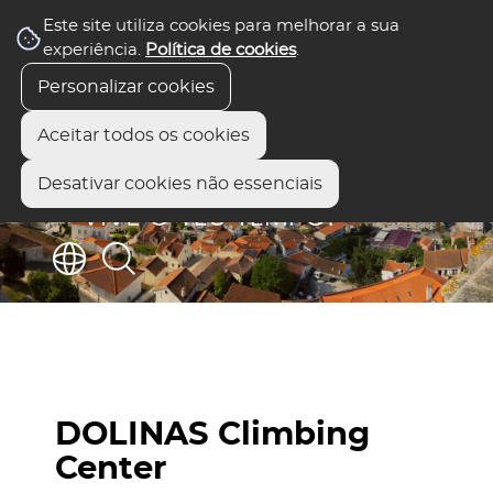
Este site utiliza cookies para melhorar a sua
experiência.
Política de cookies
.
Personalizar cookies
Aceitar todos os cookies
Desativar cookies não essenciais
DOLINAS Climbing
Center