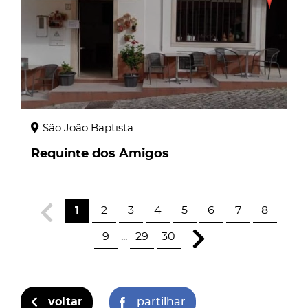
São João Baptista
Requinte dos Amigos
1
2
3
4
5
6
7
8
9
...
29
30
voltar
partilhar