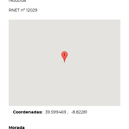
reduzida
RNET nº 12029
Coordenadas
39.599469
-8.82281
Morada