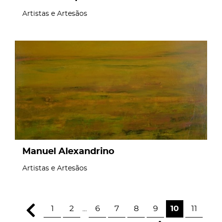
Artistas e Artesãos
page
Manuel Alexandrino
Artistas e Artesãos
1
2
...
6
7
8
9
10
11