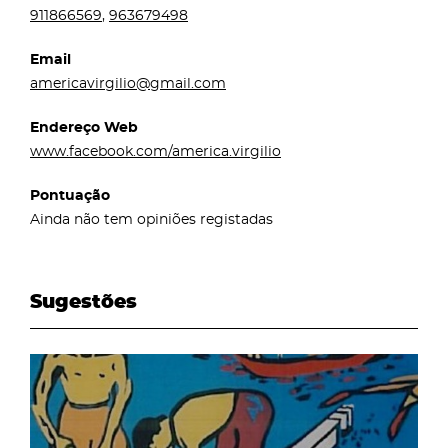
911866569
,
963679498
Email
americavirgilio@gmail.com
Endereço Web
www.facebook.com/america.virgilio
Pontuação
Ainda não tem opiniões registadas
Sugestões
page