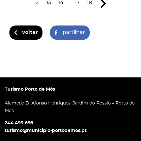
12
13
14
...
17
18
voltar
partilhar
Turismo Porto de Mós
Alameda D. Afonso Henriques, Jardim do Rossio – Porto de
Mós
244 499 656
turismo@municipio-portodemos.pt