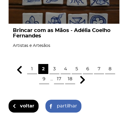
Brincar com as Mãos - Adélia Coelho
Fernandes
Artistas e Artesãos
1
2
3
4
5
6
7
8
9
...
17
18
voltar
partilhar