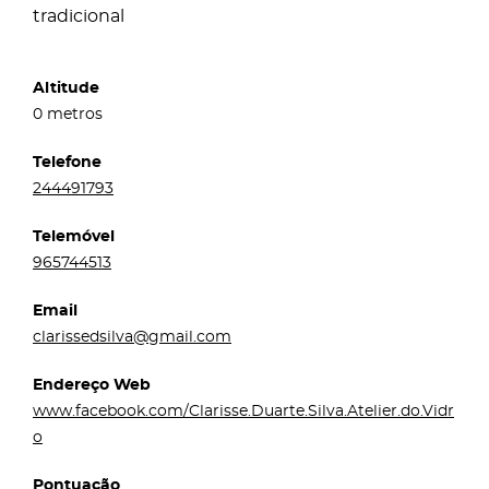
tradicional
Altitude
0 metros
Telefone
244491793
Telemóvel
965744513
Email
clarissedsilva@gmail.com
Endereço Web
www.facebook.com/Clarisse.Duarte.Silva.Atelier.do.Vidr
o
Pontuação