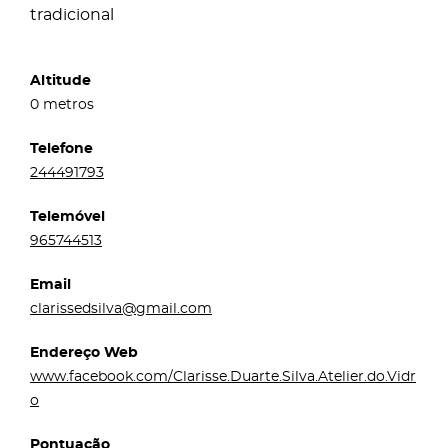
tradicional
Altitude
0 metros
Telefone
244491793
Telemóvel
965744513
Email
clarissedsilva@gmail.com
Endereço Web
www.facebook.com/Clarisse.Duarte.Silva.Atelier.do.Vidr
o
Pontuação