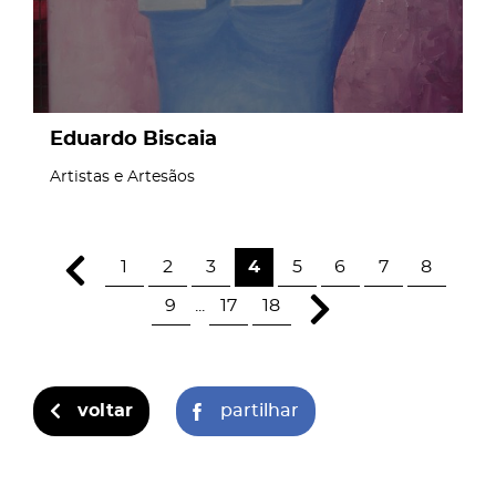
Eduardo Biscaia
Artistas e Artesãos
1
2
3
4
5
6
7
8
9
...
17
18
voltar
partilhar