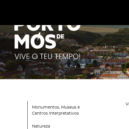
Este site utiliza cookies para melhorar a sua experiênc
cookies
.
V
Monumentos, Museus e
Centros Interpretativos
Natureza