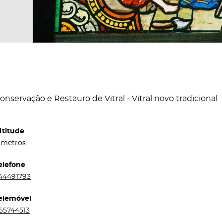
onservação e Restauro de Vitral - Vitral novo tradicional
ltitude
 metros
elefone
44491793
elemóvel
65744513