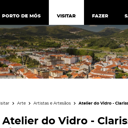
ia.
Política de
Personalizar cookies
Aceitar 
PORTO DE MÓS
PORTO DE MÓS
VISITAR
VISITAR
FAZER
FAZ
isitar
Arte
Artistas e Artesãos
Atelier do Vidro - Clari
Atelier do Vidro - Clar