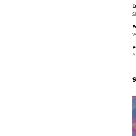
E
c
E
w
P
A
S