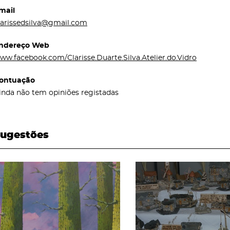
mail
larissedsilva@gmail.com
ndereço Web
ww.facebook.com/Clarisse.Duarte.Silva.Atelier.do.Vidro
ontuação
inda não tem opiniões registadas
ugestões
page
page