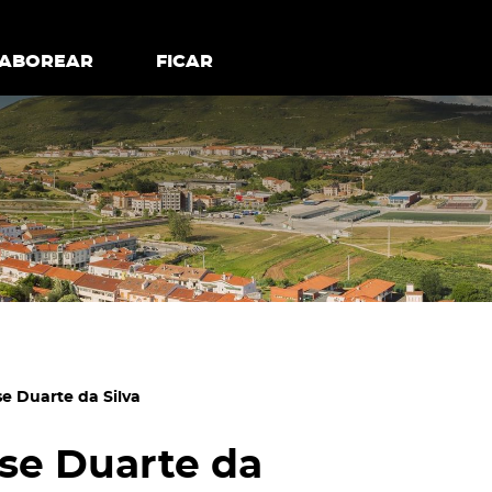
todos os cookies
Desativar cookies não essenciais
ER
SABOREAR
SABOREAR
FICAR
FICAR
sse Duarte da Silva
isse Duarte da