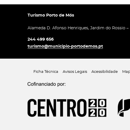
Turismo Porto de Mós
Alameda D. Afonso Henriques, Jardim do Rossio –
244 499 656
turismo@municipio-portodemos.pt
Ficha Técnica
Avisos Legais
Acessibilidade
Map