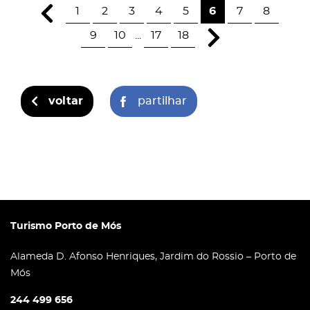
1
2
3
4
5
6
7
8
9
10
...
17
18
voltar
partilhar
Turismo Porto de Mós
Alameda D. Afonso Henriques, Jardim do Rossio – Porto de
Mós
244 499 656