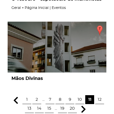
Geral
Página Inicial | Eventos
page
Mãos Divinas
1
2
...
7
8
9
10
11
12
13
14
15
...
19
20