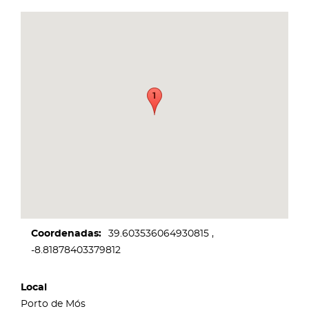
Coordenadas
39.603536064930815
-8.81878403379812
Local
Porto de Mós