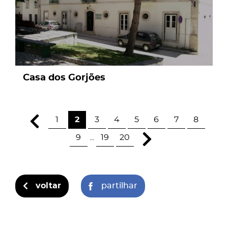
Casa dos Gorjões
1
2
3
4
5
6
7
8
9
...
19
20
voltar
partilhar