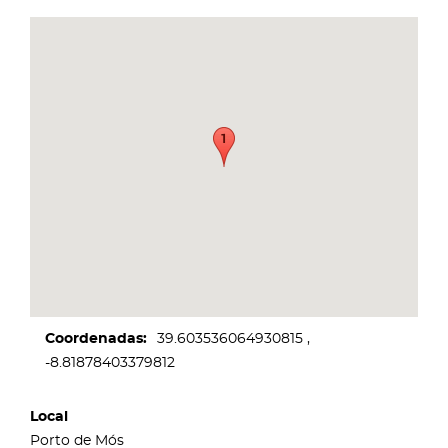
Coordenadas
39.603536064930815
-8.81878403379812
Local
Porto de Mós