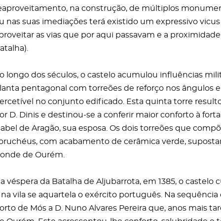
eaproveitamento, na construção, de múltiplos monument
u nas suas imediações terá existido um expressivo vicus 
proveitar as vias que por aqui passavam e a proximidade d
atalha).
o longo dos séculos, o castelo acumulou influências mili
lanta pentagonal com torreões de reforço nos ângulos 
ercetível no conjunto edificado. Esta quinta torre resu
or D. Dinis e destinou-se a conferir maior conforto à fort
sabel de Aragão, sua esposa. Os dois torreões que comp
oruchéus, com acabamento de cerâmica verde, supostam
onde de Ourém.
a véspera da Batalha de Aljubarrota, em 1385, o castelo 
 na vila se aquartela o exército português. Na sequência
orto de Mós a D. Nuno Alvares Pereira que, anos mais tar