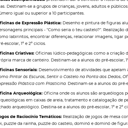
ias. Destinam-se a grupos de crianças, jovens, adultos e públic
úmero igual ou superior a 10 participantes.
ficinas de Expressão Plástica:
Desenho e pintura de figuras alus
ersonagens principais - “Como seria o teu castelo?”. Realização d
omo labirintos, encontrar diferenças, relacionar imagens, ligar 
ré-escolar, 1º e 2º ciclos.
ficinas Criativas:
Oficinas lúdico-pedagógicas como a criação d
rópria marca de canteiro. Destinam-se a alunos do pré-escolar, 1º 
ficinas Sensoriais:
Desenvolvimento de atividades que apelam às
omo
Pintar às Escuras
,
Sentir o Castelo na Ponta dos Dedos
,
Of
xpressão Plástica com Plasticina.
Destinam-se a alunos do pré-esc
ficina Arqueológica:
Oficina onde os alunos são arqueólogos p
rqueológicas em caixas de areia, tratamento e catalogação de pe
chado arqueológico. Destina-se a alunos do pré-escolar, 1º e 2º ci
ogos de Raciocínio Temáticos:
Realização de jogos de mesa co
ei, puzzle da rainha, puzzle do castelo, dominó e dominó de figur