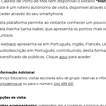
 Castelo de Porto de Mós tem disponível o Roteiro
“His
ste é um roteiro autónomo de visita, disponível atravé
ceder através do seu smartphone.
sta plataforma permite ao visitante conhecer um pouco
ela Rainha Santa Isabel, que apresenta os pontos mais
uriosos.
 webapp apresenta-se em Português, Inglês, Francês, L
udiodescrição em Português, contribuindo, desta forma,
iversificado de públicos. Clique
aqui
para aceder.
nformação Adicional
erviço Educativo, visitas escolares e/ou de grupo: reservas e in
ortodemos.pt
ou para o número
244 499 651
.
pções de visita:
isitas acompanhadas:
pretendem dar a conhecer a história do c