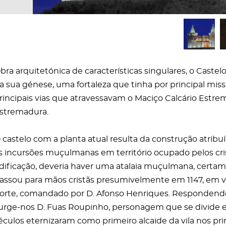
bra arquitetónica de características singulares, o Castel
a sua génese, uma fortaleza que tinha por principal missã
rincipais vias que atravessavam o Maciço Calcário Estrem
stremadura.
 castelo com a planta atual resulta da construção atribu
s incursões muçulmanas em território ocupado pelos cris
dificação, deveria haver uma atalaia muçulmana, cert
assou para mãos cristãs presumivelmente em 1147, em v
orte, comandado por D. Afonso Henriques. Respondendo
urge-nos D. Fuas Roupinho, personagem que se divide en
éculos eternizaram como primeiro alcaide da vila nos pri