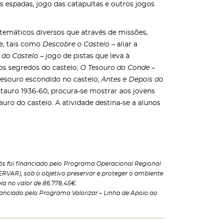
as espadas, jogo das catapultas e outros jogos
 temáticos diversos que através de missões,
de, tais como
Descobre o Castelo
– aliar a
 do Castelo
– jogo de pistas que leva à
os segredos do castelo;
O Tesouro do Conde
–
tesouro escondido no castelo;
Antes e Depois do
tauro 1936-60, procura-se mostrar aos jovens
tauro do castelo. A atividade destina-se a alunos
ós foi financiado pelo Programa Operacional Regional
SERVAR), sob o objetivo preservar e proteger o ambiente
ia no valor de 86.778,45€.
inanciado pelo Programa Valorizar – Linha de Apoio ao