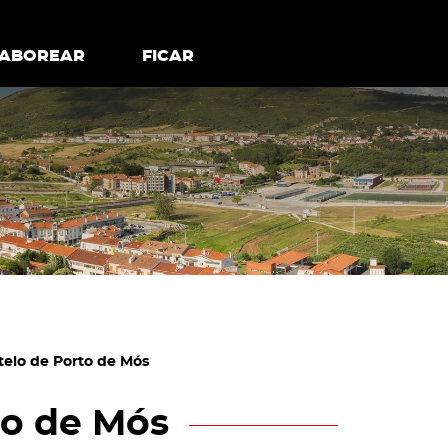
todos os cookies
Desativar cookies não essenciais
ER
SABOREAR
SABOREAR
FICAR
FICAR
telo de Porto de Mós
to de Mós