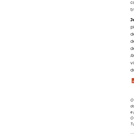
c
t
J
p
d
d
d
R
v
d
O
d
e
O
T