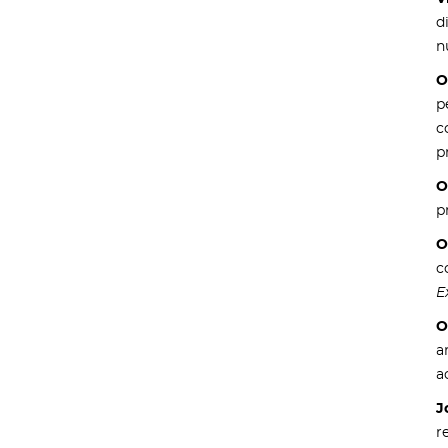
d
n
O
p
c
p
O
p
O
c
E
O
a
a
J
r