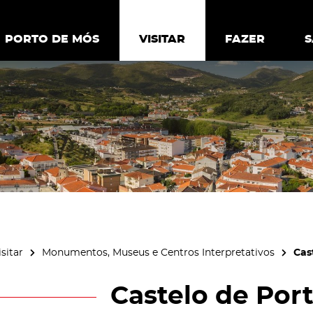
ia.
Política de
Personalizar cookies
Aceitar 
PORTO DE MÓS
PORTO DE MÓS
VISITAR
VISITAR
FAZER
FAZ
isitar
Monumentos, Museus e Centros Interpretativos
Cas
Castelo de Por