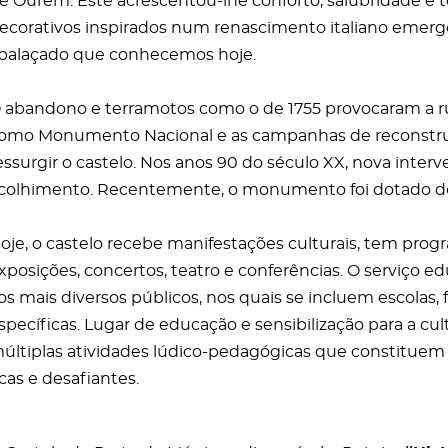
e Ourém. Este acrescentou-lhe conforto, salubridade 
ecorativos inspirados num renascimento italiano emerg
palaçado que conhecemos hoje.
 abandono e terramotos como o de 1755 provocaram a ruín
omo Monumento Nacional e as campanhas de reconstruçã
essurgir o castelo. Nos anos 90 do século XX, nova inte
colhimento. Recentemente, o monumento foi dotado de 
oje, o castelo recebe manifestações culturais, tem pro
xposições, concertos, teatro e conferências. O serviço 
os mais diversos públicos, nos quais se incluem escolas
specíficas. Lugar de educação e sensibilização para a cu
últiplas atividades lúdico-pedagógicas que constituem 
icas e desafiantes.