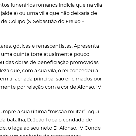
os funerários romanos indicia que na vila
(aldeia) ou uma villa que não deixaria de
e Collipo (S. Sebastião do Freixo –
tares, góticas e renascentistas. Apresenta
e uma quinta torre atualmente pouco
ltou das obras de beneficiação promovidas
aleza que, com a sua vila, o rei concedeu a
õem a fachada principal são encimados por
ente por relação com a cor de Afonso, IV
cumpre a sua última “missão militar”. Aqui
 da batalha, D. João I doa o condado de
de, o lega ao seu neto D. Afonso, IV Conde