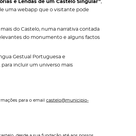
tórias e Lendas de um Castelo Singular”
,
s de uma webapp que o visitante pode
 mais do Castelo, numa narrativa contada
 relevantes do monumento e alguns factos
íngua Gestual Portuguesa e
 para incluir um universo mais
formações para o email
castelo@municipio-
astelo, desde a sua fundação até aos nossos