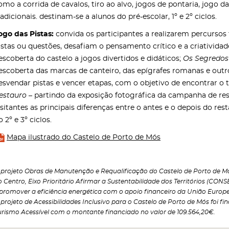
omo a corrida de cavalos, tiro ao alvo, jogos de pontaria, jogo d
radicionais. destinam-se a alunos do pré-escolar, 1º e 2º ciclos.
ogo das Pistas:
convida os participantes a realizarem percursos
istas ou questões, desafiam o pensamento crítico e a criativida
escoberta do castelo a jogos divertidos e didáticos;
Os Segredos
escoberta das marcas de canteiro, das epígrafes romanas e outr
esvendar pistas e vencer etapas, com o objetivo de encontrar o 
estauro
– partindo da exposição fotográfica da campanha de res
isitantes as principais diferenças entre o antes e o depois do res
o 2º e 3º ciclos.
Mapa ilustrado do Castelo de Porto de Mós
 projeto Obras de Manutenção e Requalificação do Castelo de Porto de M
o Centro, Eixo Prioritário Afirmar a Sustentabilidade dos Territórios (CON
 promover a eficiência energética com o apoio financeiro da União Europe
 projeto de Acessibilidades Inclusivo para o Castelo de Porto de Mós foi f
urismo Acessível com o montante financiado no valor de 109.564,20€.