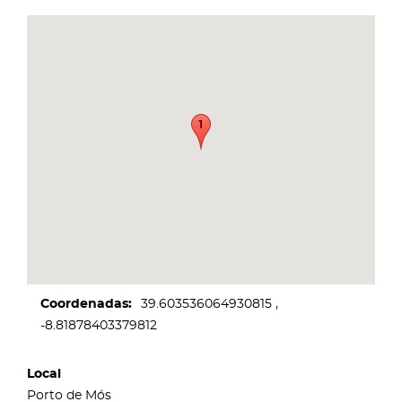
Coordenadas
39.603536064930815
-8.81878403379812
Local
Porto de Mós