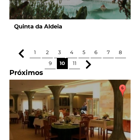
Quinta da Aldeia
1
2
3
4
5
6
7
8
9
10
11
Próximos
page