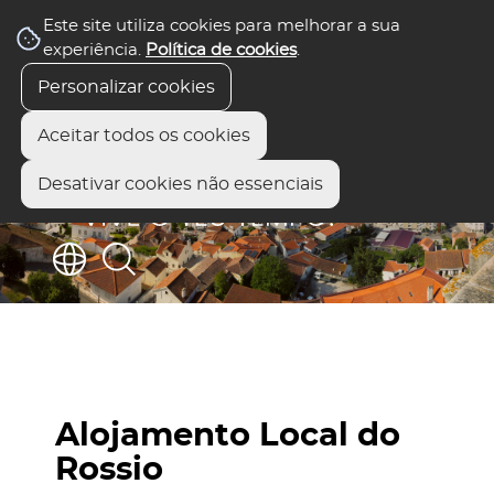
Este site utiliza cookies para melhorar a sua
experiência.
Política de cookies
.
Personalizar cookies
Aceitar todos os cookies
Desativar cookies não essenciais
Alojamento Local do
Rossio