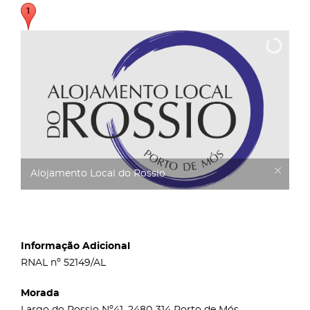
Alojamento Local do Rossio
Informação Adicional
RNAL nº 52149/AL
Morada
Largo do Rossio Nº41, 2480-314 Porto de Mós