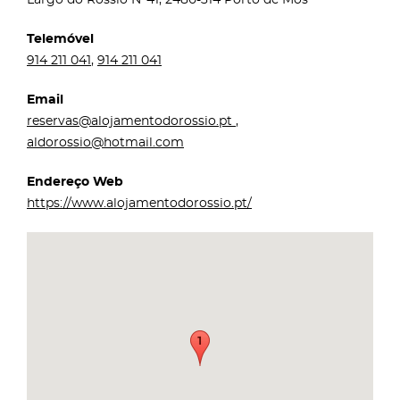
Telemóvel
914 211 041
,
914 211 041
Email
reservas@alojamentodorossio.pt
,
aldorossio@hotmail.com
Endereço Web
https://www.alojamentodorossio.pt/