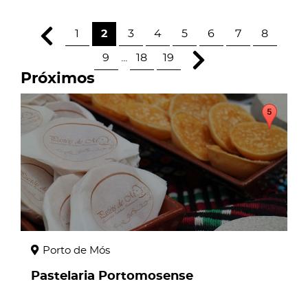
1
2
3
4
5
6
7
8
9
...
18
19
Próximos
page
Porto de Mós
Pastelaria Portomosense