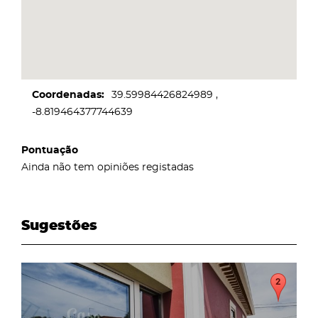
Coordenadas
39.59984426824989
-8.819464377744639
Pontuação
Ainda não tem opiniões registadas
Sugestões
page