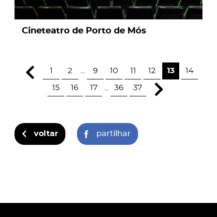
Cineteatro de Porto de Mós
1
2
...
9
10
11
12
13
14
15
16
17
...
36
37
voltar
partilhar