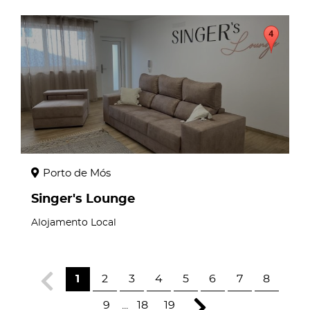
page
Porto de Mós
Singer's Lounge
Alojamento Local
1
2
3
4
5
6
7
8
9
...
18
19