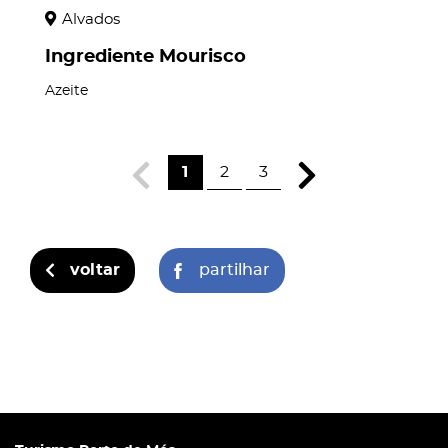
Alvados
Ingrediente Mourisco
Azeite
1
2
3
voltar
partilhar