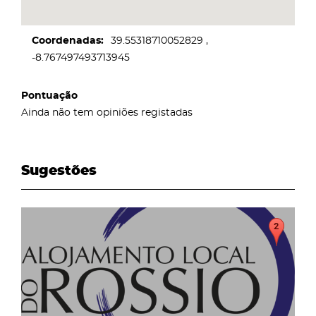
Coordenadas
39.55318710052829
-8.767497493713945
Pontuação
Ainda não tem opiniões registadas
Sugestões
page