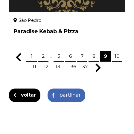
São Pedro
Paradise Kebab & Pizza
1
2
...
5
6
7
8
9
10
11
12
13
...
36
37
voltar
partilhar