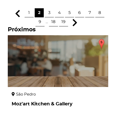
1
2
3
4
5
6
7
8
9
...
18
19
Próximos
page
São Pedro
Moz'art Kitchen & Gallery