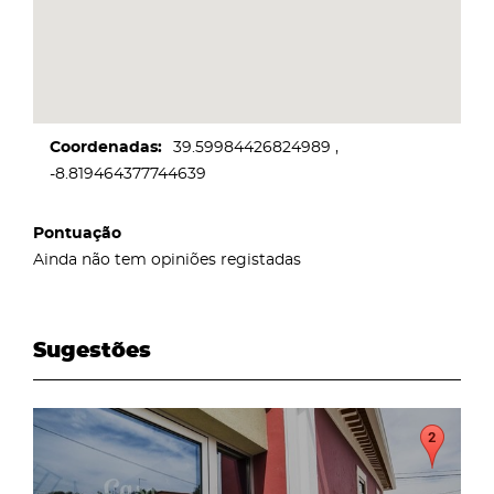
Coordenadas
39.59984426824989
-8.819464377744639
Pontuação
Ainda não tem opiniões registadas
Sugestões
page