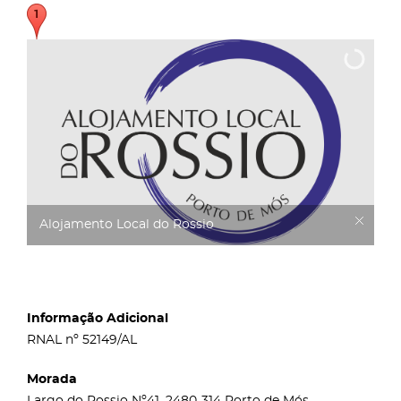
Alojamento Local do Rossio
Informação Adicional
RNAL nº 52149/AL
Morada
Largo do Rossio Nº41, 2480-314 Porto de Mós