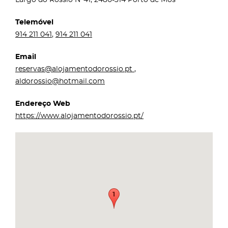
Telemóvel
914 211 041
,
914 211 041
Email
reservas@alojamentodorossio.pt
,
aldorossio@hotmail.com
Endereço Web
https://www.alojamentodorossio.pt/