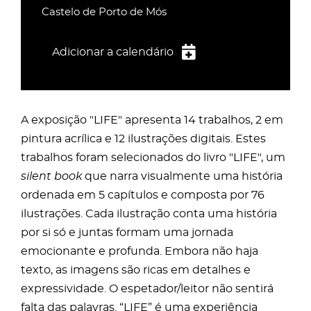
Castelo de Porto de Mós
Adicionar a calendário
iCalendar
Google Calendar
A exposição "LIFE" apresenta 14 trabalhos, 2 em
Outlook
pintura acrílica e 12 ilustrações digitais. Estes
Outlook Online
trabalhos foram selecionados do livro "LIFE", um
Yahoo! Calendar
silent book
que narra visualmente uma história
ordenada em 5 capítulos e composta por 76
ilustrações. Cada ilustração conta uma história
por si só e juntas formam uma jornada
emocionante e profunda. Embora não haja
texto, as imagens são ricas em detalhes e
expressividade. O espetador/leitor não sentirá
falta das palavras. “LIFE” é uma experiência