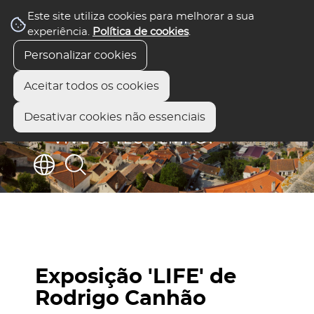
Este site utiliza cookies para melhorar a sua
experiência.
Política de cookies
.
Personalizar cookies
Aceitar todos os cookies
Desativar cookies não essenciais
Exposição 'LIFE' de
Rodrigo Canhão