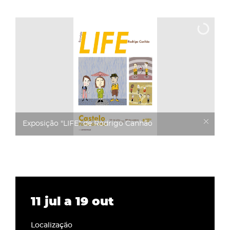
Exposição "LIFE" de Rodrigo Canhão
11
jul
a
19
out