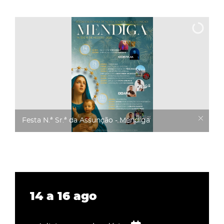
Festa N.ª Sr.ª da Assunção - Mendiga
14
a
16
ago