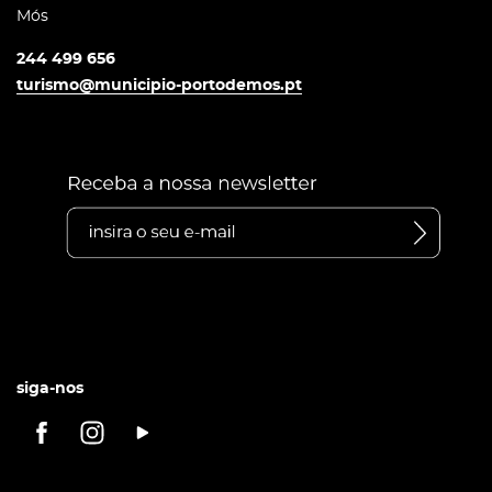
Mós
244 499 656
turismo@municipio-portodemos.pt
siga-nos