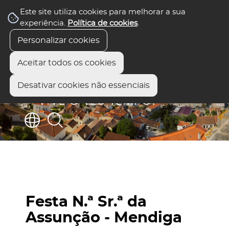
Este site utiliza cookies para melhorar a sua
experiência.
Política de cookies
.
Personalizar cookies
Aceitar todos os cookies
Desativar cookies não essenciais
Festa N.ª Sr.ª da
Assunção - Mendiga