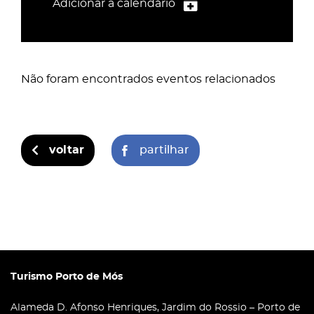
Adicionar a calendário
iCalendar
Google Calendar
Não foram encontrados eventos relacionados
Outlook
Outlook Online
Yahoo! Calendar
voltar
partilhar
Turismo Porto de Mós
Alameda D. Afonso Henriques, Jardim do Rossio – Porto de