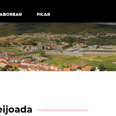
todos os cookies
Desativar cookies não essenciais
ER
SABOREAR
SABOREAR
FICAR
FICAR
eijoada