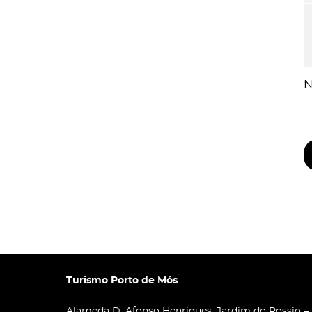
N
Turismo Porto de Mós
Alameda D. Afonso Henriques, Jardim do Rossio –