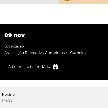
09
nov
Associação Recreativa Cumeirense - Cumeira
Adicionar a calendário
iCalendar
Google Calendar
Outlook
12h30
Outlook Online