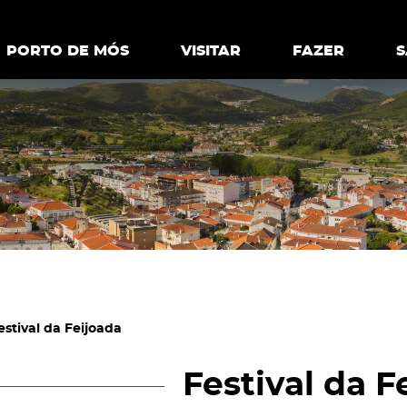
ia.
Política de
Personalizar cookies
Aceitar 
PORTO DE MÓS
PORTO DE MÓS
VISITAR
VISITAR
FAZER
FAZ
estival da Feijoada
Festival da F