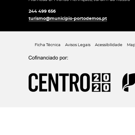
244 499 656
turismo@municipio-portodemos.pt
Ficha Técnica
Avisos Legais
Acessibilidade
Map