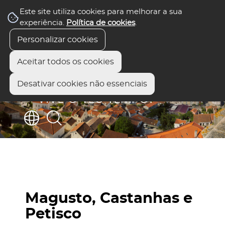
Este site utiliza cookies para melhorar a sua
experiência.
Política de cookies
.
Personalizar cookies
Aceitar todos os cookies
Desativar cookies não essenciais
Magusto, Castanhas e
Petisco