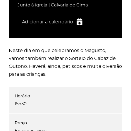
Junto à igreja | Calvaria de Cima
Adicionar a calendário
iCalendar
Google Calendar
Neste dia em que celebramos o Magusto,
Outlook
vamos também realizar o Sorteio do Cabaz de
Outlook Online
Outono. Haverá, ainda, petiscos e muita diversão
Yahoo! Calendar
para as crianças.
15h30
Entradas livres.