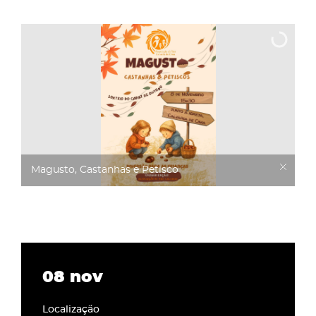
Magusto, Castanhas e Petisco
08
nov