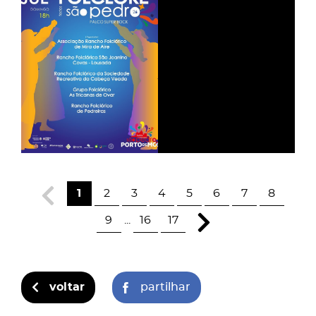
XXXV Festival
de Folclore de
São Pedro
1
2
3
4
5
6
7
8
9
...
16
17
voltar
partilhar