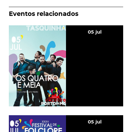
Eventos relacionados
OS QUATRO E MEIA
05
jul
OS QUATRO E
MEIA
XXXV Festival de Folclore de São Pedro
05
jul