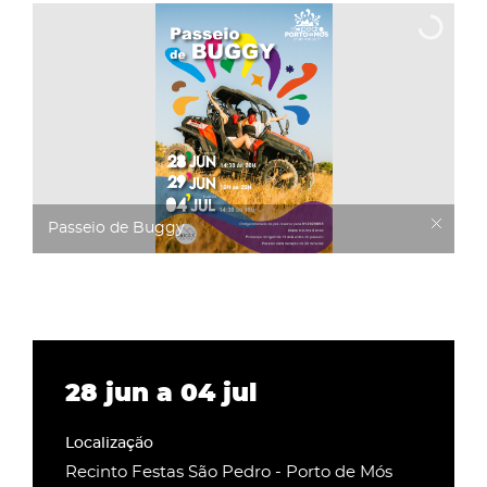
Passeio de Buggy
28
jun
a
04
jul
Recinto Festas São Pedro - Porto de Mós