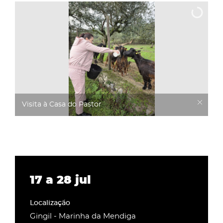
Visita à Casa do Pastor
17
a
28
jul
Gingil - Marinha da Mendiga