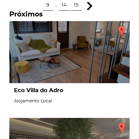
9
...
14
15
Próximos
page
Eco Villa do Adro
Alojamento Local
page