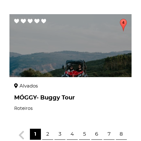
page
Alvados
MÓGGY- Buggy Tour
Roteiros
1
2
3
4
5
6
7
8