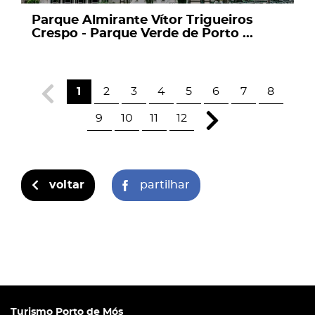
Parque Almirante Vítor Trigueiros
Crespo - Parque Verde de Porto ...
1
2
3
4
5
6
7
8
9
10
11
12
voltar
partilhar
Turismo Porto de Mós