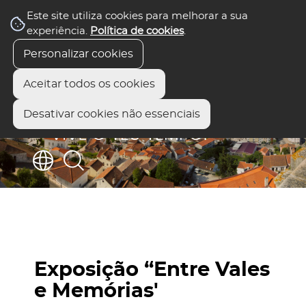
Este site utiliza cookies para melhorar a sua
experiência.
Política de cookies
.
Personalizar cookies
Aceitar todos os cookies
Desativar cookies não essenciais
Exposição “Entre Vales
e Memórias'