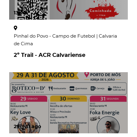
13
set
Pinhal do Povo - Campo de Futebol | Calvaria
de Cima
2º Trail - ACR Calvariense
page
29
a
31
ago