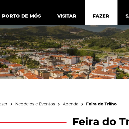
ia.
Política de
Personalizar cookies
Aceitar 
PORTO DE MÓS
PORTO DE MÓS
VISITAR
VISITAR
FAZER
FAZ
azer
Negócios e Eventos
Agenda
Feira do Trilho
Feira do T