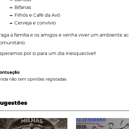
Bifanas
Filhós e Café da Avó
Cerveja e convívio
raga a família e os amigos e venha viver um ambiente aco
omunitário.
speramos por si para um dia inesquecível!
ontuação
inda não tem opiniões registadas
ugestões
page
page