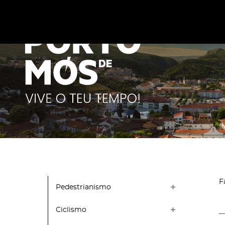
Este site utiliza cookies para melhorar a sua experiênc
cookies
.
F
Pedestrianismo
Ciclismo