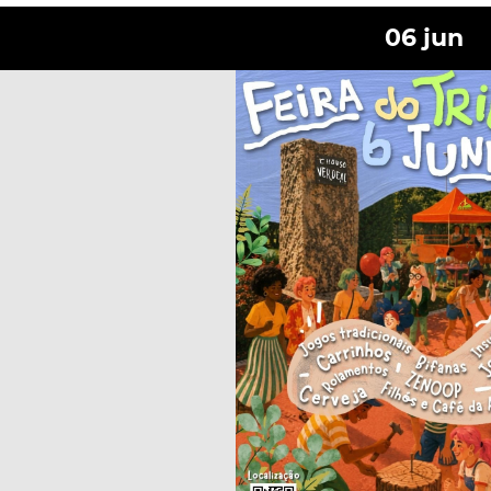
06
jun