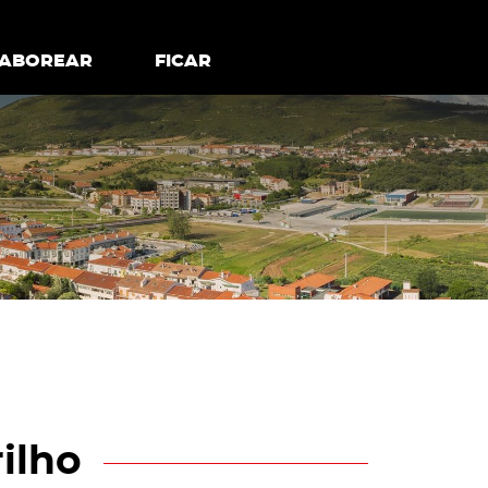
todos os cookies
Desativar cookies não essenciais
ER
SABOREAR
SABOREAR
FICAR
FICAR
rilho