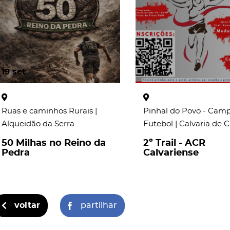
19
set
13
set
Ruas e caminhos Rurais |
Pinhal do Povo - Cam
Alqueidão da Serra
Futebol | Calvaria de 
50 Milhas no Reino da
2º Trail - ACR
Pedra
Calvariense
voltar
partilhar