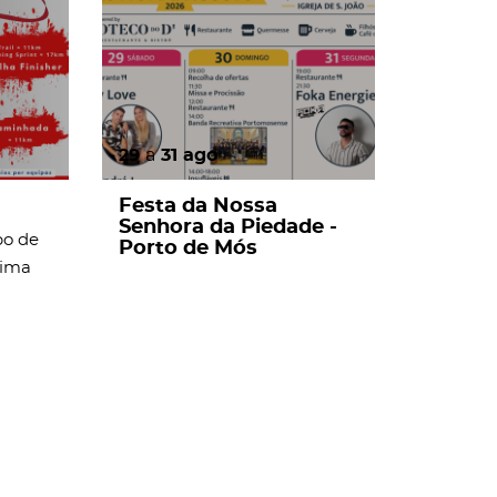
29
a
31
ago
Festa da Nossa
Senhora da Piedade -
po de
Porto de Mós
Cima