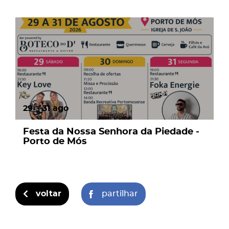
page
29
a
31
ago
Festa da Nossa Senhora da Piedade -
Porto de Mós
voltar
partilhar