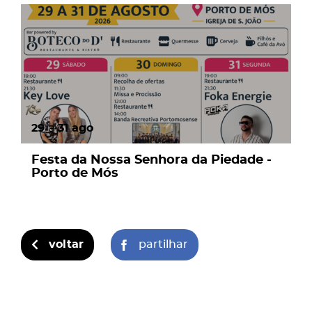
page
29
a
31
ago
Festa da Nossa Senhora da Piedade -
Porto de Mós
voltar
partilhar