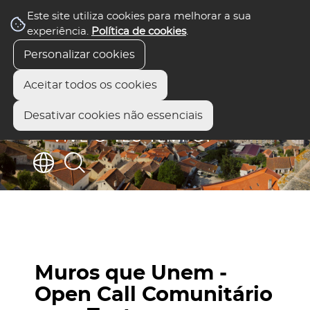
Este site utiliza cookies para melhorar a sua
experiência.
Política de cookies
.
Personalizar cookies
Aceitar todos os cookies
Desativar cookies não essenciais
Muros que Unem -
Open Call Comunitário