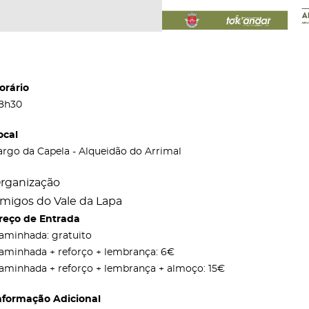
orário
8h30
ocal
argo da Capela - Alqueidão do Arrimal
rganização
migos do Vale da Lapa
reço de Entrada
aminhada: gratuito
aminhada + reforço + lembrança: 6€
aminhada + reforço + lembrança + almoço: 15€
nformação Adicional