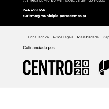
Alameda D. Afonso Henriques, Jardim do Rossio –
244 499 656
turismo@municipio-portodemos.pt
Ficha Técnica
Avisos Legais
Acessibilidade
Map