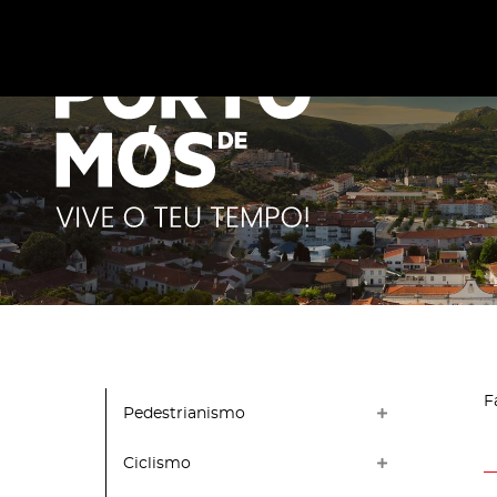
Este site utiliza cookies para melhorar a sua experiênc
cookies
.
F
Pedestrianismo
Ciclismo