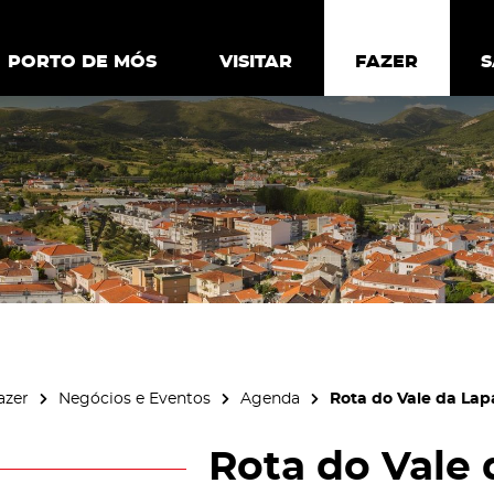
ia.
Política de
Personalizar cookies
Aceitar 
PORTO DE MÓS
PORTO DE MÓS
VISITAR
VISITAR
FAZER
FAZ
azer
Negócios e Eventos
Agenda
Rota do Vale da Lap
Rota do Vale 