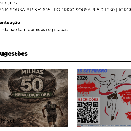
nscrições:
ÂNIA SOUSA: 913 374 645 | RODRIGO SOUSA: 918 011 230 | JOR
ontuação
inda não tem opiniões registadas
ugestões
page
page
19
set
13
set