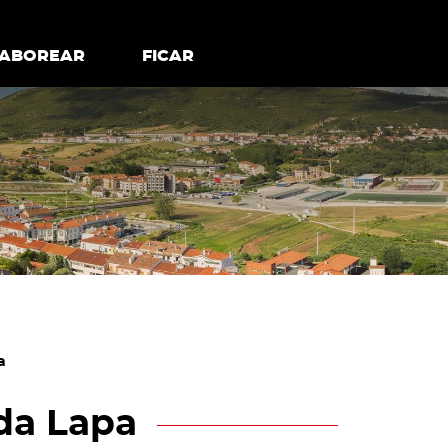
todos os cookies
Desativar cookies não essenciais
ER
SABOREAR
SABOREAR
FICAR
FICAR
a
da Lapa