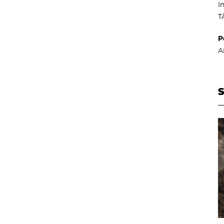
I
T
P
A
S