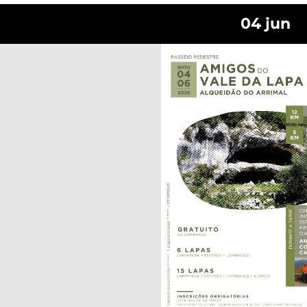
04
jun