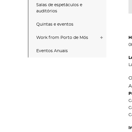
Salas de espetáculos e
auditórios
Quintas e eventos
Work from Porto de Mós
H
0
Eventos Anuais
L
L
O
A
P
C
C
C
I