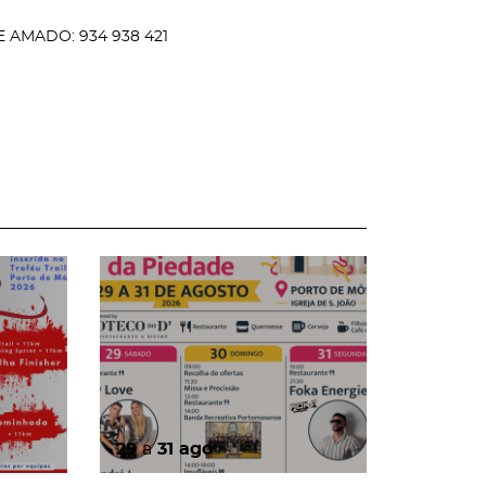
GE AMADO: 934 938 421
page
29
a
31
ago