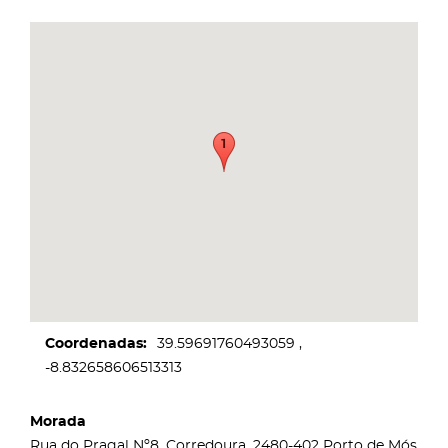
Coordenadas
39.59691760493059
-8.832658606513313
Morada
Rua do Pragal Nº8, Corredoura, 2480-402 Porto de Mós