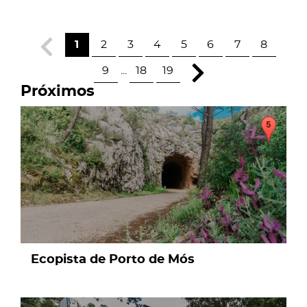
1
2
3
4
5
6
7
8
9
...
18
19
Próximos
page
Ecopista de Porto de Mós
page