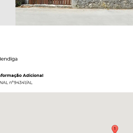
endiga
nformação Adicional
NAL nº94341/AL