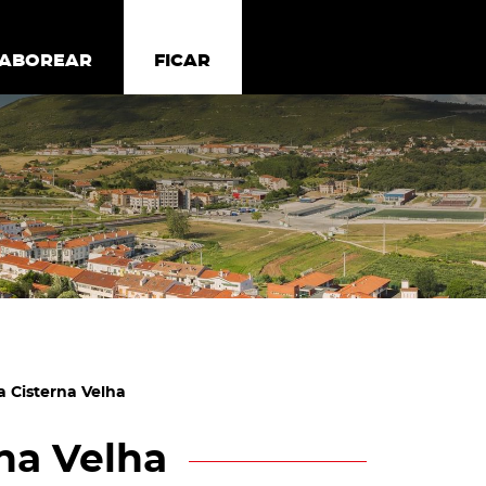
todos os cookies
Desativar cookies não essenciais
ER
SABOREAR
SABOREAR
FICAR
FICAR
a Cisterna Velha
na Velha