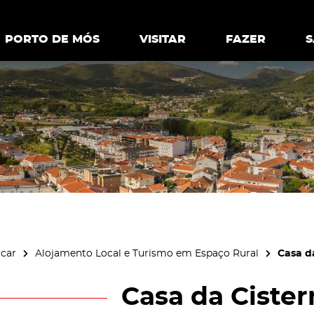
ia.
Política de
Personalizar cookies
Aceitar 
PORTO DE MÓS
PORTO DE MÓS
VISITAR
VISITAR
FAZER
FAZ
icar
Alojamento Local e Turismo em Espaço Rural
Casa d
Casa da Cister