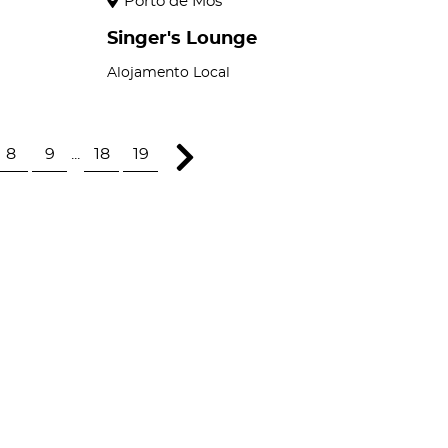
Porto de Mós
Singer's Lounge
Alojamento Local
8
9
...
18
19