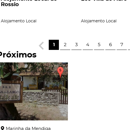
Rossio
Alojamento Local
Alojamento Local
1
2
3
4
5
6
7
Próximos
page
Marinha da Mendiga