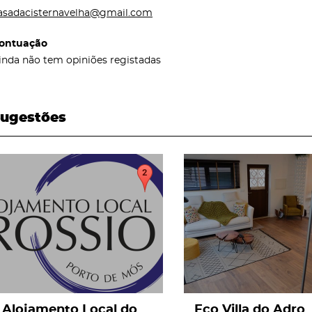
asadacisternavelha@gmail.com
ontuação
inda não tem opiniões registadas
ugestões
page
page
Alojamento Local do
Eco Villa do Adro