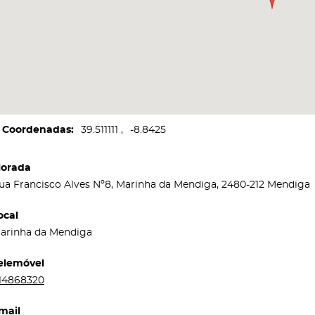
Coordenadas
39.511111
-8.8425
orada
ua Francisco Alves Nº8, Marinha da Mendiga, 2480-212 Mendiga
ocal
arinha da Mendiga
elemóvel
14868320
mail