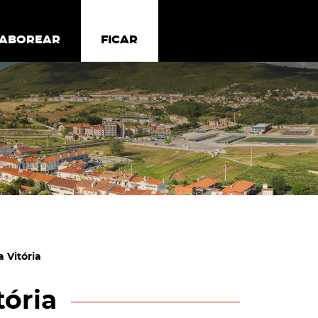
todos os cookies
Desativar cookies não essenciais
ER
SABOREAR
SABOREAR
FICAR
FICAR
 Vitória
tória