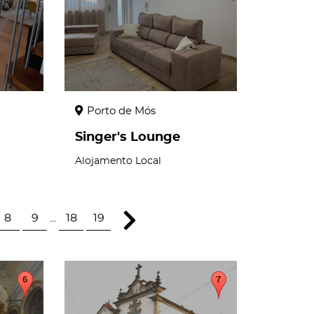
Porto de Mós
Singer's Lounge
Alojamento Local
8
9
...
18
19
page