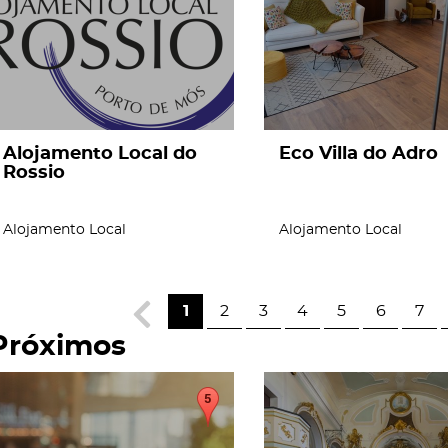
Alojamento Local do
Eco Villa do Adro
Rossio
Alojamento Local
Alojamento Local
1
2
3
4
5
6
7
Próximos
page
page