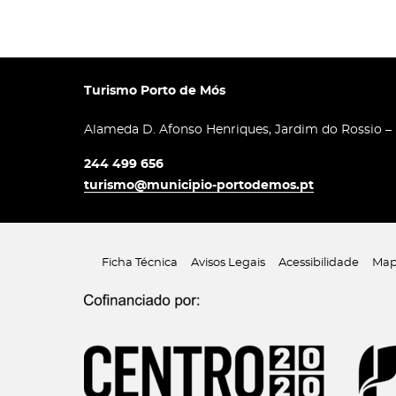
Turismo Porto de Mós
Alameda D. Afonso Henriques, Jardim do Rossio –
244 499 656
turismo@municipio-portodemos.pt
Ficha Técnica
Avisos Legais
Acessibilidade
Map