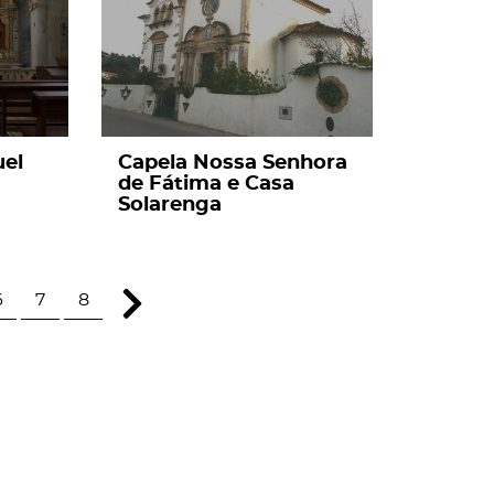
uel
Capela Nossa Senhora
de Fátima e Casa
Solarenga
6
7
8