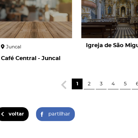
Igreja de São Mig
Juncal
Café Central - Juncal
1
2
3
4
5
voltar
partilhar