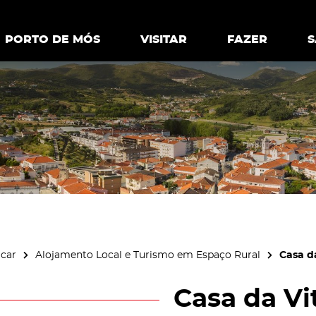
ia.
Política de
Personalizar cookies
Aceitar 
PORTO DE MÓS
PORTO DE MÓS
VISITAR
VISITAR
FAZER
FAZ
icar
Alojamento Local e Turismo em Espaço Rural
Casa da
Casa da Vi