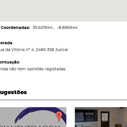
Coordenadas
39.601944
-8.896944
orada
ua da Vitória nº 4, 2480-358 Juncal
ontuação
inda não tem opiniões registadas
ugestões
page
page