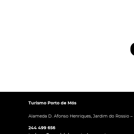
Turismo Porto de Mós
Alameda D. Afonso Henriques, Jardim do Rossio –
244 499 656