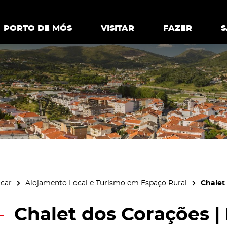
ia.
Política de
Personalizar cookies
Aceitar 
PORTO DE MÓS
PORTO DE MÓS
VISITAR
VISITAR
FAZER
FAZ
icar
Alojamento Local e Turismo em Espaço Rural
Chalet
Chalet dos Corações |