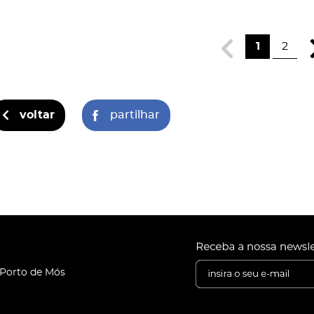
1
2
voltar
partilhar
 Porto de Mós