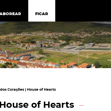
todos os cookies
Desativar cookies não essenciais
ER
SABOREAR
SABOREAR
FICAR
FICAR
 dos Corações | House of Hearts
 House of Hearts