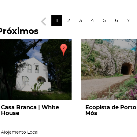
1
2
3
4
5
6
7
Próximos
page
page
Casa Branca | White
Ecopista de Porto
House
Mós
Alojamento Local