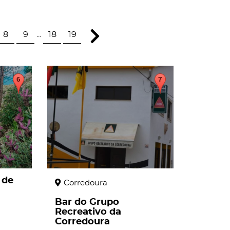
8
9
...
18
19
page
 de
Corredoura
Bar do Grupo
Recreativo da
Corredoura