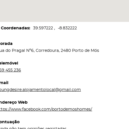
Coordenadas
39.597222
-8.832222
orada
ua do Pragal Nº6, Corredoura, 2480 Porto de Mós
elemóvel
69 455 236
mail
oungdesire.alojamentolocal@gmail.com
ndereço Web
ttps://www.facebook.com/portodemoshomes/
ontuação
inda não tem opiniões registadas