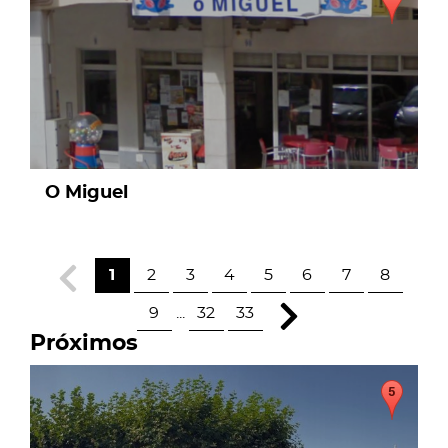
O Miguel
1
2
3
4
5
6
7
8
9
...
32
33
Próximos
page