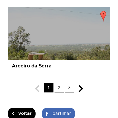
page
Areeiro da Serra
1
2
3
voltar
partilhar