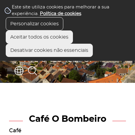
Este site utiliza cookies para melhorar a sua
experiência.
Política de cookies
.
Personalizar cookies
Aceitar todos os cookies
Desativar cookies não essenciais
Café O Bombeiro
Café