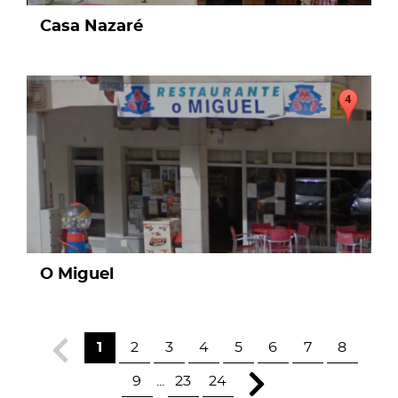
Casa Nazaré
page
O Miguel
1
2
3
4
5
6
7
8
9
...
23
24