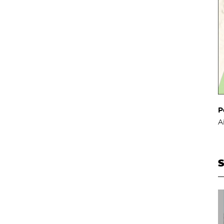
P
A
S