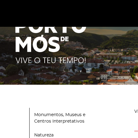
Este site utiliza cookies para melhorar a sua experiênc
cookies
.
V
Monumentos, Museus e
Centros Interpretativos
Natureza