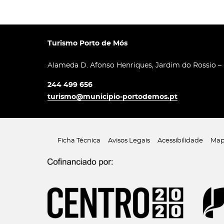
Turismo Porto de Mós
Alameda D. Afonso Henriques, Jardim do Rossio –
244 499 656
turismo@municipio-portodemos.pt
Ficha Técnica
Avisos Legais
Acessibilidade
Map