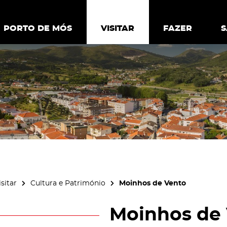
ia.
Política de
Personalizar cookies
Aceitar 
PORTO DE MÓS
PORTO DE MÓS
VISITAR
VISITAR
FAZER
FAZ
isitar
Cultura e Património
Moinhos de Vento
Moinhos de