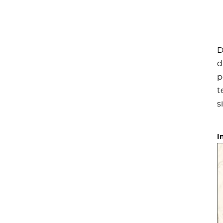
D
d
p
t
s
I