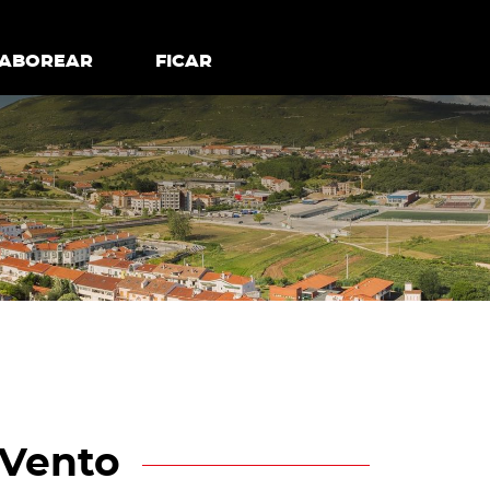
todos os cookies
Desativar cookies não essenciais
ER
SABOREAR
SABOREAR
FICAR
FICAR
 Vento