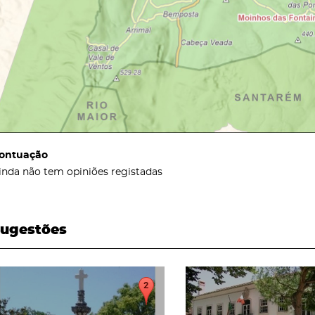
ontuação
inda não tem opiniões registadas
ugestões
page
page