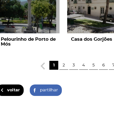
Pelourinho de Porto de
Casa dos Gorjões
Mós
1
2
3
4
5
6
voltar
partilhar