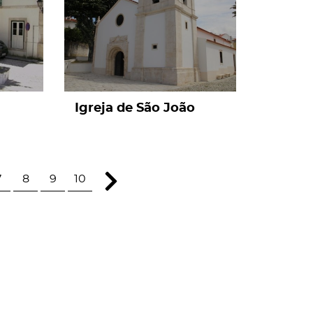
Igreja de São João
7
8
9
10