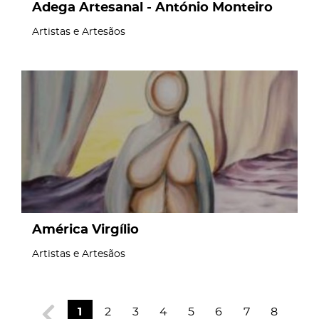
Adega Artesanal - António Monteiro
Artistas e Artesãos
page
América Virgílio
Artistas e Artesãos
1
2
3
4
5
6
7
8