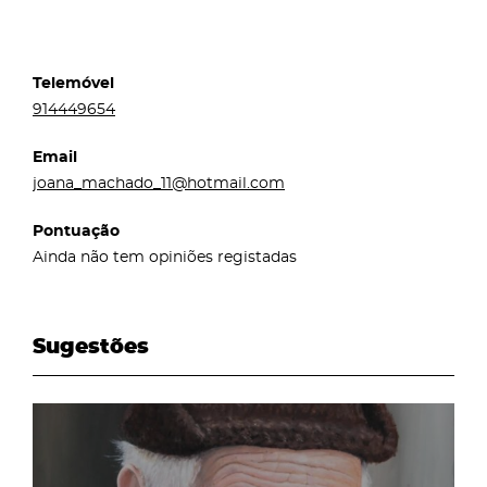
Telemóvel
914449654
Email
joana_machado_11@hotmail.com
Pontuação
Ainda não tem opiniões registadas
Sugestões
page