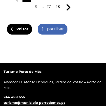
9
...
17
18
voltar
partilhar
Turismo Porto de Mós
Alameda D. Afonso Henriques, Jardim do Rossio – Porto de
Mós
244 499 656
turismo@municipio-portodemos.pt