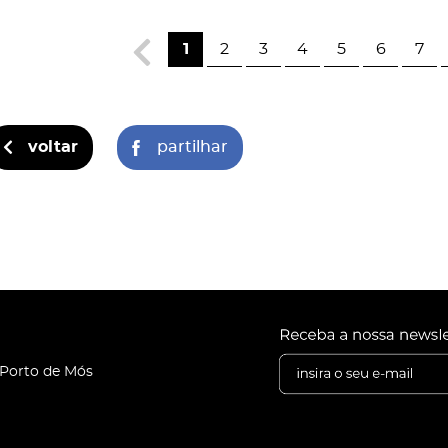
1
2
3
4
5
6
7
voltar
partilhar
 Porto de Mós