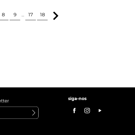
8
9
...
17
18
siga-nos