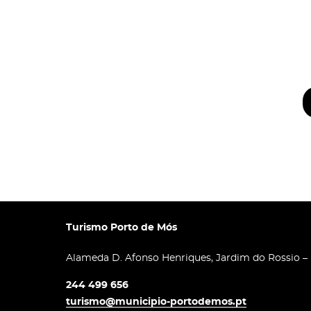
Turismo Porto de Mós
Alameda D. Afonso Henriques, Jardim do Rossio –
244 499 656
turismo@municipio-portodemos.pt