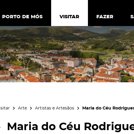
ia.
Política de
Personalizar cookies
Aceitar 
PORTO DE MÓS
PORTO DE MÓS
VISITAR
VISITAR
FAZER
FAZ
isitar
Arte
Artistas e Artesãos
Maria do Céu Rodrigue
Maria do Céu Rodrigue