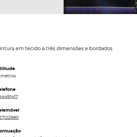
intura em tecido a três dimensões e bordados
ltitude
 metros
elefone
44491417
elemóvel
27122980
ontuação