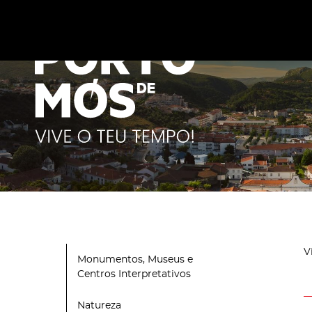
Este site utiliza cookies para melhorar a sua experiênc
cookies
.
V
Monumentos, Museus e
Centros Interpretativos
Natureza