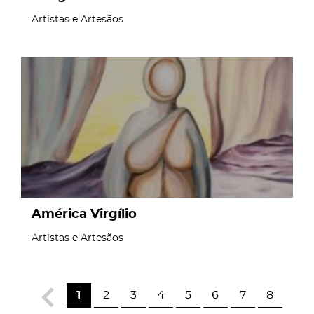
Artistas e Artesãos
page
América Virgílio
Artistas e Artesãos
1
2
3
4
5
6
7
8