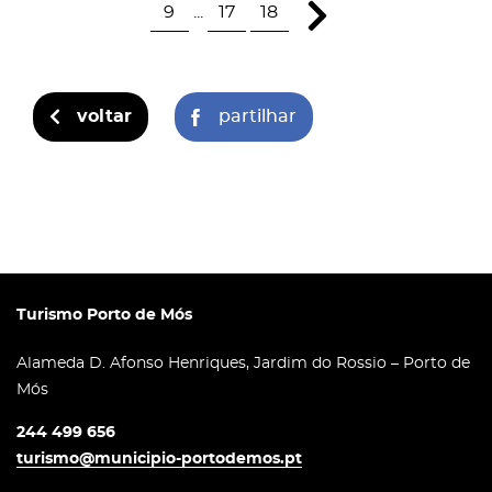
9
...
17
18
voltar
partilhar
Turismo Porto de Mós
Alameda D. Afonso Henriques, Jardim do Rossio – Porto de
Mós
244 499 656
turismo@municipio-portodemos.pt