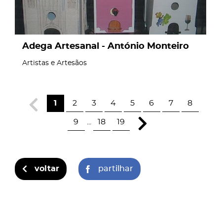
Adega Artesanal - António Monteiro
Artistas e Artesãos
1
2
3
4
5
6
7
8
9
...
18
19
voltar
partilhar