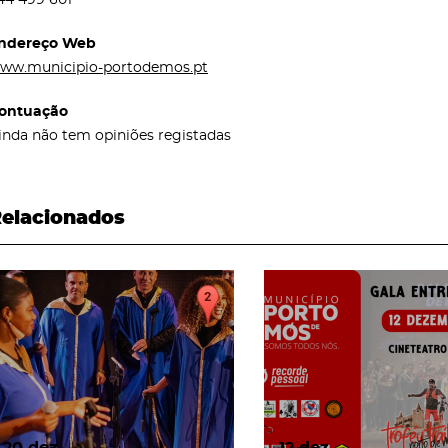
ndereço Web
ww.municipio-portodemos.pt
ontuação
inda não tem opiniões registadas
elacionados
page
page