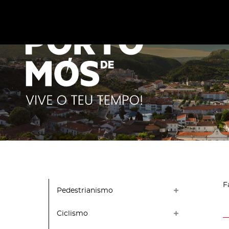
Este site utiliza cookies para melhorar a sua experiênc
cookies
.
F
Pedestrianismo
Ciclismo