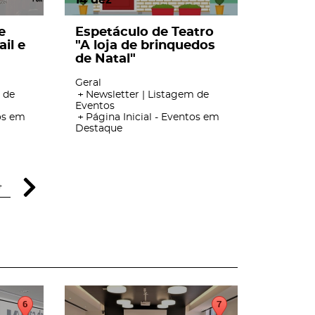
14
dez
e
Espetáculo de Teatro
il e
"A loja de brinquedos
de Natal"
Geral
 de
Newsletter | Listagem de
Eventos
tos em
Página Inicial - Eventos em
Destaque
4
page