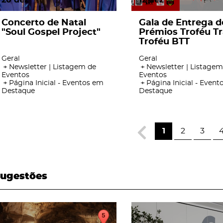
20
dez
12
dez
Concerto de Natal
Gala de Entrega d
"Soul Gospel Project"
Prémios Troféu Tra
Troféu BTT
Geral
Geral
Newsletter | Listagem de
Newsletter | Listagem
Eventos
Eventos
Página Inicial - Eventos em
Página Inicial - Even
Destaque
Destaque
1
2
3
ugestões
page
page