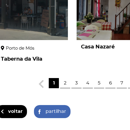
Casa Nazaré
Porto de Mós
Taberna da Vila
1
2
3
4
5
6
7
voltar
partilhar