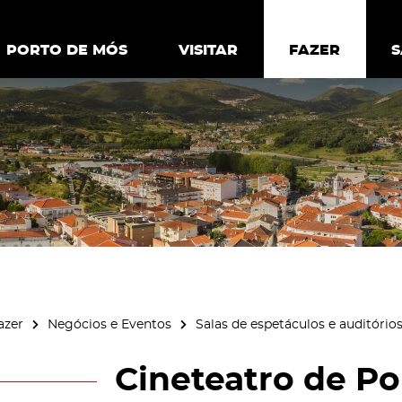
ia.
Política de
Personalizar cookies
Aceitar 
PORTO DE MÓS
PORTO DE MÓS
VISITAR
VISITAR
FAZER
FAZ
azer
Negócios e Eventos
Salas de espetáculos e auditório
Cineteatro de Po