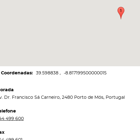
Coordenadas
39.598838
-8.817199500000015
orada
v. Dr. Francisco Sá Carneiro, 2480 Porto de Mós, Portugal
elefone
44 499 600
ax
44 499 601