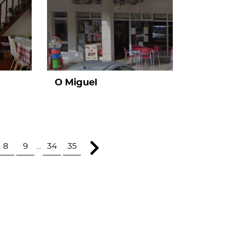
O Miguel
8
9
...
34
35