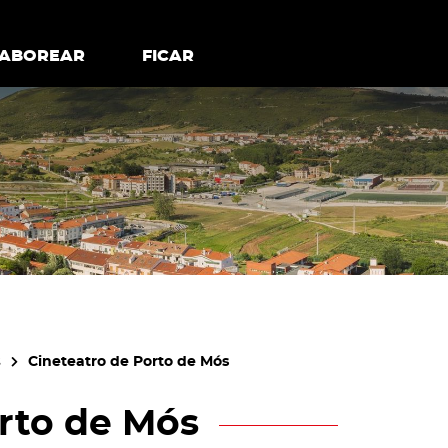
todos os cookies
Desativar cookies não essenciais
ER
SABOREAR
SABOREAR
FICAR
FICAR
s
Cineteatro de Porto de Mós
rto de Mós