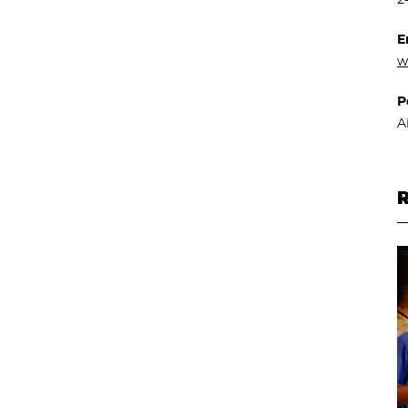
E
w
P
A
R