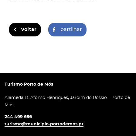
voltar
partilhar
Turismo Porto de Mós
Alameda D. Afonso Henriques, Jardim do Rossio – Porto de
Mós
244 499 656
turismo@municipio-portodemos.pt