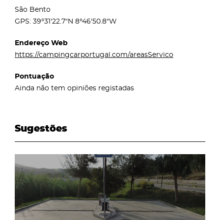
São Bento
GPS: 39°31'22.7"N 8°46'50.8"W
Endereço Web
https://campingcarportugal.com/areasServico
Pontuação
Ainda não tem opiniões registadas
Sugestões
page