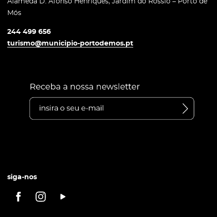
Alameda D. Afonso Henriques, Jardim do Rossio – Porto de
Mós
244 499 656
turismo@municipio-portodemos.pt
siga-nos