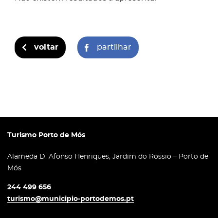
voltar
partilhar
Turismo Porto de Mós
Alameda D. Afonso Henriques, Jardim do Rossio – Porto de
Mós
244 499 656
turismo@municipio-portodemos.pt