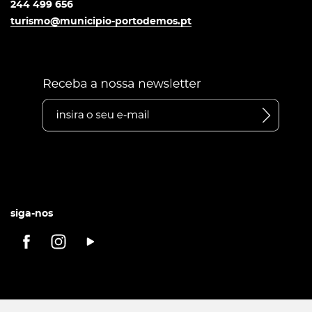
244 499 656
turismo@municipio-portodemos.pt
siga-nos