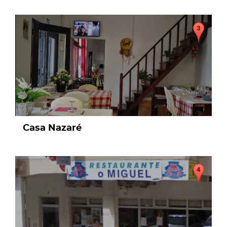
page
Casa Nazaré
page