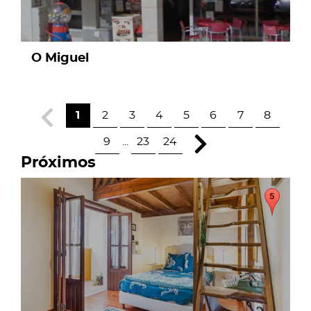
O Miguel
1
2
3
4
5
6
7
8
9
...
23
24
Próximos
page